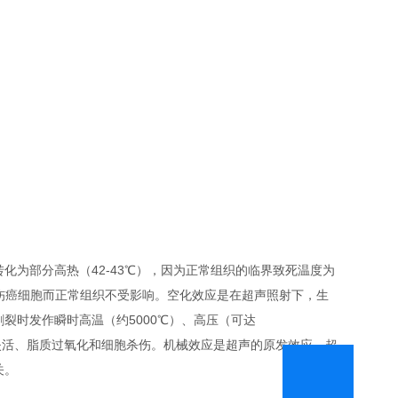
为部分高热（42-43℃），因为正常组织的临界致死温度为
杀伤癌细胞而正常组织不受影响。空化效应是在超声照射下，生
裂时发作瞬时高温（约5000℃）、高压（可达
、酶失活、脂质过氧化和细胞杀伤。机械效应是超声的原发效应，超
关。