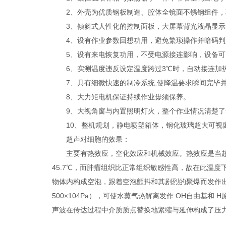
2、外壳为优质钢板制造、腔体全镜面不锈钢组件，
3、倾斜式人性化的控制面板，大屏幕背光液晶显示
4、设有作业参数回想功用，避免繁琐操作并暗码判
5、设有来电恢复功用，不受电源接连影响，设备可
6、实测温度违反设定温度跨过3℃时，自动接连加
7、具有细微快速的制冷系统,使降温要求瞬间完毕
8、大力矩电机保证持续作业毋须保养。
9、大视角窗与内置照明灯火，整个作业情况清楚了
10、整机规划，静电喷塑箱体，钢化玻璃超大可视
超声对细胞的效果：
主要有热效应，空化效应和机械效应。热效应是当超声
45.7℃，而肿瘤组织比正常组织敏感性高，故在此温
物体内构成空泡，跟着空泡颤抖和其剧烈的聚爆而发作出
500×104Pa），可使水蒸气热解离发作.OH自由基
声波在传达过程中介质质点替换地紧缩与延伸构成了压