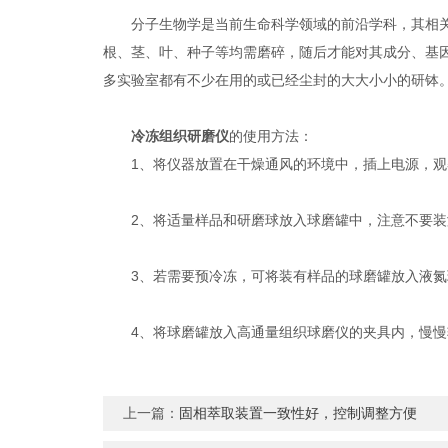
分子生物学是当前生命科学领域的前沿学科，其相关实
根、茎、叶、种子等均需磨碎，随后才能对其成分、基
多实验室都有不少在用的或已经尘封的大大小小的研钵
冷冻组织研磨仪
的使用方法：
1、将仪器放置在干燥通风的环境中，插上电源，观察
2、将适量样品和研磨球放入球磨罐中，注意不要装满
3、若需要预冷冻，可将装有样品的球磨罐放入液氮环
4、将球磨罐放入高通量组织球磨仪的夹具内，慢慢
上一篇：
固相萃取装置一致性好，控制调整方便