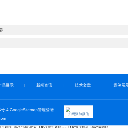
养
产品展示
新闻资讯
技术文章
案例展
|
|
|
6号-4
GoogleSitemap
管理登陆
扫码添加微信
com
手机版_华亿(中国)官方
|
MK体育手机版app
|
MK官方网站
|
华亿网页版
|