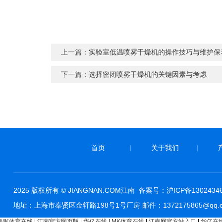
上一篇：
实验室低温喷雾干燥机的操作技巧与维护保
下一篇：
选择密闭喷雾干燥机的关键因素与考虑
首页
关于我们
|
|
2025 版权所有 © JIANGNAN.COM江南 备案号：
沪ICP备1302434
地址：上海市奉贤区金轩路198号1号厂房 邮件：1372175865@qq.
MK体育在线
|
江南官方网页版
|
华亿在线
|
MK体育在线
|
江南网官方站入口
|
华亿在线