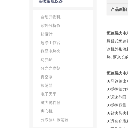
实验常规仪器
产品新旧
自动开帽机
紫外分析仪
恒速强力电动
粘度计
悬臂式恒速
超净工作台
该机外形流
数显电热套
热, 两米
马弗炉
分光光度剂
恒速强力电动
真空泵
★马达输出
振荡器
★搅拌轴力矩
电子天平
★调速范围：Ⅰ
磁力搅拌器
★搅拌容量
离心机
★钻夹头夹持
分液漏斗振荡器
★适合介质粘