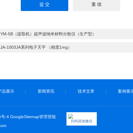
：
YM-5B（提取机）超声波纳米材料分散仪（生产型）
：
JA-1003JA系列电子天平 （精度1mg）
产品展示
新闻资讯
技术文章
案例展
|
|
|
6号-4
GoogleSitemap
管理登陆
扫码添加微信
com