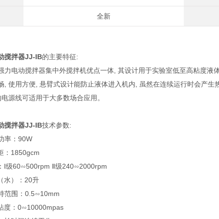
全新
搅拌器JJ-IB
的主要特征:
强力电动搅拌器集中外搅拌机优点一体, 其设计用于实验室低至高粘度液体的
畅, 使用方便, 悬臂式设计能防止液体进入机内, 虽然在连续运行时会产
长的电源线可适用于大多数场合应用。
搅拌器JJ-IB
技术参数:
功率：90W
：1850gcm
级60∽500rpm Ⅱ级240∽2000rpm
（水）：20升
范围：0.5∽10mm
度：0∽10000mpas