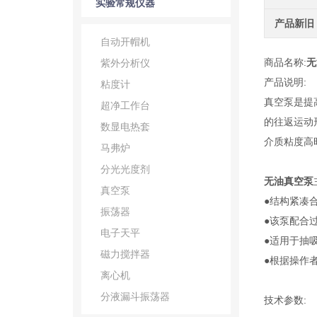
实验常规仪器
产品新旧
自动开帽机
商品名称:
无
紫外分析仪
产品说明:
粘度计
真空泵是提
超净工作台
的往返运动
数显电热套
介质粘度高
马弗炉
分光光度剂
无油真空泵
真空泵
●结构紧凑
振荡器
●该泵配合
电子天平
●适用于抽
磁力搅拌器
●根据操作
离心机
分液漏斗振荡器
技术参数: