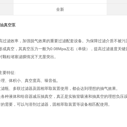
全新
油真空泵
高过滤效率，加强脱气效果的重要过滤配套设备。为保障过滤介质不被污
形成真空，其真空压力一般为0.08Mpa左右（单级），提高过滤速度关
时颗粒堵塞滤膜情况下尤显突出。
主要特征:
合理、体积小、真空度高、噪音低。
过滤瓶、多联过滤器及固相萃取装置使用，都会达到理想的抽气效果。
吸各种液体和给容器减压抽真空，真正是实验室吸液和抽真空的理想负压
者的需要，可以与溶剂过滤器，固相萃取装置等设备相匹配使用。