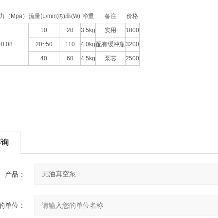
力（Mpa）
流量(L/min)
功率(W)
净重
备注
价格
10
20
3.5kg
实用
1800
≥0.08
20~50
110
4.0kg
配有缓冲瓶
3200
40
60
4.5kg
泵芯
2500
咨询
产品：
的单位：