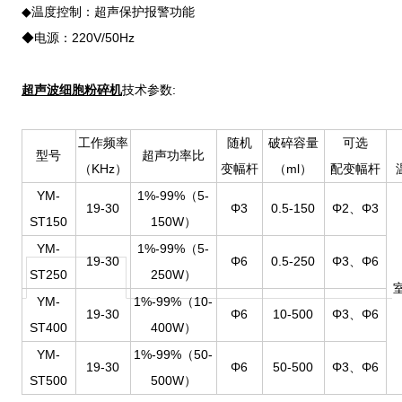
◆温度控制：超声保护报警功能
◆电源：220V/50Hz
超声波细胞粉碎机
技术参数:
工作频率
随机
破碎容量
可选
型号
超声功率比
（KHz）
变幅杆
（ml）
配变幅杆
YM-
1%-99%（5-
19-30
Φ3
0.5-150
Φ2、Φ3
ST150
150W）
YM-
1%-99%（5-
19-30
Φ6
0.5-250
Φ3、Φ6
ST250
250W）
YM-
1%-99%（10-
19-30
Φ6
10-500
Φ3、Φ6
ST400
400W）
YM-
1%-99%（50-
19-30
Φ6
50-500
Φ3、Φ6
ST500
500W）