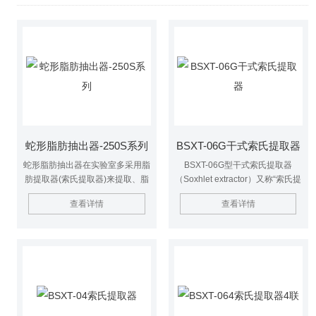
蛇形脂肪抽出器-250S系列
BSXT-06G干式索氏提取器
蛇形脂肪抽出器在实验室多采用脂
BSXT-06G型干式索氏提取器
肪提取器(索氏提取器)来提取、脂
（Soxhlet extractor）又称“索氏提
肪提取器(如图所示) 就是利用溶剂
取仪、脂肪抽取器或脂肪抽出
查看详情
查看详情
回流及虹吸原理，使固体物质连续
器”、脂肪测定仪、主要由加热抽
不断地被纯溶剂萃取，既节约溶利
提，溶剂回收和冷却三大部分组
萃取效率又高。萃取前先将固体物
成。操作时可以根据试剂沸点和环
质研碎，以增加固液接触的面积。
境温度不同而调节加热温度，可独
立控制每个样品温度。