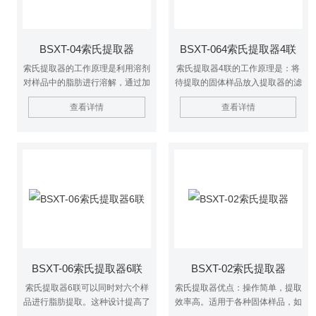
BSXT-04索氏提取器
BSXT-064索氏提取器4联
索氏提取器的工作原理是利用溶剂
索氏提取器4联的工作原理是：将
对样品中的脂肪进行溶解，通过加
待提取的固体样品放入提取器的滤
热使溶剂沸腾，从而将脂肪提取出
纸套中，然后加入适量的溶剂。通
查看详情
查看详情
来。提取过程中，溶剂在提取瓶中
过加热使溶剂沸腾，产生的蒸汽上
沸腾，产生的蒸汽通过冷凝器冷凝
升到冷凝器中冷凝，形成回流液，
后回到提取瓶中，形成回流。这种
回流液又流回到提取器中。这样，
回流使得溶剂与样品充分接触，从
溶剂在提取器中不断循环，使固体
而提高提取效率。
样品中的目标成分逐渐溶解到溶剂
中。同时，虹吸作用使溶剂在四个
提取器之间均匀分配，保证每个提
取器的实验条件一致。
BSXT-06索氏提取器6联
BSXT-02索氏提取器
索氏提取器6联可以同时对六个样
索氏提取器优点：操作简单，提取
品进行脂肪提取。这种设计提高了
效率高。适用于各种固体样品，如